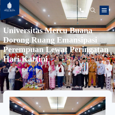
Universitas Mercu Buana
Dorong Ruang Emansipasi
Perempuan Lewat Peringatan
Hari Kartini
Rabu, 22 April 2026