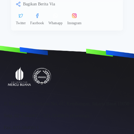
Bagikan Berita Via
Twitter
Facebook
Whatsapp
Instagram
Jl. Raya Meruya Selatan No. 01, Kembangan, Jakarta Barat 11650
Telp. 021-5840815 / 021-5840816 (Hunting),
Fax. 021-5840813