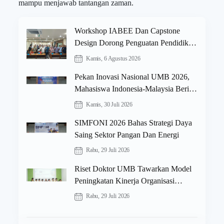
mampu menjawab tantangan zaman.
Workshop IABEE Dan Capstone
Design Dorong Penguatan Pendidikan
Teknik Di Universitas Mercu Buana
Kamis, 6 Agustus 2026
Pekan Inovasi Nasional UMB 2026,
Mahasiswa Indonesia-Malaysia Beri
Solusi Berbasis AI
Kamis, 30 Juli 2026
SIMFONI 2026 Bahas Strategi Daya
Saing Sektor Pangan Dan Energi
Rabu, 29 Juli 2026
Riset Doktor UMB Tawarkan Model
Peningkatan Kinerja Organisasi
Pelayanan Kepemudaan
Rabu, 29 Juli 2026