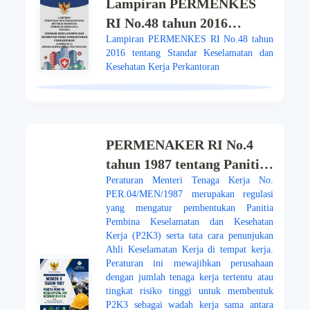
Lampiran PERMENKES
RI No.48 tahun 2016
Lampiran PERMENKES RI No.48 tahun
tentang Standar
2016 tentang Standar Keselamatan dan
Keselamatan dan
Kesehatan Kerja Perkantoran
Kesehatan Kerja
Perkantoran
PERMENAKER RI No.4
tahun 1987 tentang Panitia
Peraturan Menteri Tenaga Kerja No.
Pembina Keselamatan dan
PER.04/MEN/1987 merupakan regulasi
Kesehatan Kerja serta
yang mengatur pembentukan Panitia
Cara Penunjukan Ahli
Pembina Keselamatan dan Kesehatan
Kerja (P2K3) serta tata cara penunjukan
Keselamatan Kerja
Ahli Keselamatan Kerja di tempat kerja.
Peraturan ini mewajibkan perusahaan
dengan jumlah tenaga kerja tertentu atau
tingkat risiko tinggi untuk membentuk
P2K3 sebagai wadah kerja sama antara