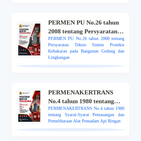
PERMEN PU No.26 tahun
2008 tentang Persyaratan
PERMEN PU No.26 tahun 2008 tentang
Teknis Sistem Proteksi
Persyaratan Teknis Sistem Proteksi
Kebakaran pada Bangunan
Kebakaran pada Bangunan Gedung dan
Gedung dan Lingkungan
Lingkungan
PERMENAKERTRANS
No.4 tahun 1980 tentang
PERMENAKERTRANS No.4 tahun 1980
Syarat-Syarat Pemasangan
tentang Syarat-Syarat Pemasangan dan
dan Pemeliharaan Alat
Pemeliharaan Alat Pemadam Api Ringan
Pemadam Api Ringan