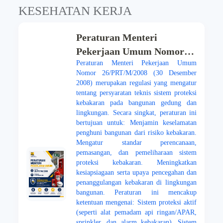
KESEHATAN KERJA
Peraturan Menteri
Pekerjaan Umum Nomor
Peraturan Menteri Pekerjaan Umum
26/PRT/M/2008 (30
Nomor 26/PRT/M/2008 (30 Desember
Desember 2008) merupakan
2008) merupakan regulasi yang mengatur
regulasi yang mengatur
tentang persyaratan teknis sistem proteksi
kebakaran pada bangunan gedung dan
tentang persyaratan teknis
lingkungan. Secara singkat, peraturan ini
sistem proteksi kebakaran
bertujuan untuk: Menjamin keselamatan
penghuni bangunan dari risiko kebakaran.
pada bangunan gedung dan
Mengatur standar perencanaan,
lingkungan.
pemasangan, dan pemeliharaan sistem
proteksi kebakaran. Meningkatkan
kesiapsiagaan serta upaya pencegahan dan
penanggulangan kebakaran di lingkungan
bangunan. Peraturan ini mencakup
ketentuan mengenai: Sistem proteksi aktif
(seperti alat pemadam api ringan/APAR,
sprinkler, dan alarm kebakaran). Sistem