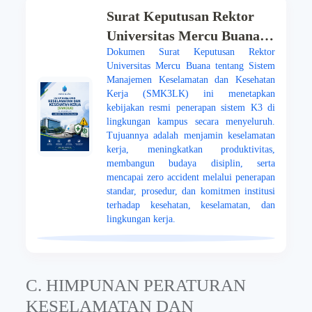
Surat Keputusan Rektor
Universitas Mercu Buana
Dokumen Surat Keputusan Rektor
tentang Sistem Manajemen
Universitas Mercu Buana tentang Sistem
Keselamatan dan
Manajemen Keselamatan dan Kesehatan
Kesehatan Kerja
Kerja (SMK3LK) ini menetapkan
kebijakan resmi penerapan sistem K3 di
(SMK3LK)
lingkungan kampus secara menyeluruh.
Tujuannya adalah menjamin keselamatan
kerja, meningkatkan produktivitas,
membangun budaya disiplin, serta
mencapai zero accident melalui penerapan
standar, prosedur, dan komitmen institusi
terhadap kesehatan, keselamatan, dan
lingkungan kerja.
C. HIMPUNAN PERATURAN
KESELAMATAN DAN