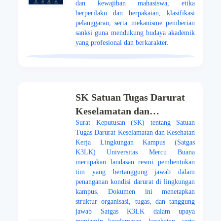
dan kewajiban mahasiswa, etika
berperilaku dan berpakaian, klasifikasi
pelanggaran, serta mekanisme pemberian
sanksi guna mendukung budaya akademik
yang profesional dan berkarakter.
SK Satuan Tugas Darurat
Keselamatan dan
Surat Keputusan (SK) tentang Satuan
Kesehatan Kerja
Tugas Darurat Keselamatan dan Kesehatan
Lingkungan Kampus
Kerja Lingkungan Kampus (Satgas
(Satgas K3LK) Masa Bakti
K3LK) Universitas Mercu Buana
merupakan landasan resmi pembentukan
2023-2028 Di Lingkungan
tim yang bertanggung jawab dalam
UMB
penanganan kondisi darurat di lingkungan
kampus. Dokumen ini menetapkan
struktur organisasi, tugas, dan tanggung
jawab Satgas K3LK dalam upaya