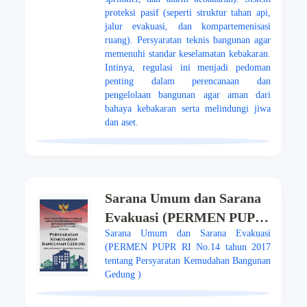
proteksi pasif (seperti struktur tahan api,
jalur evakuasi, dan kompartemenisasi
ruang). Persyaratan teknis bangunan agar
memenuhi standar keselamatan kebakaran.
Intinya, regulasi ini menjadi pedoman
penting dalam perencanaan dan
pengelolaan bangunan agar aman dari
bahaya kebakaran serta melindungi jiwa
dan aset.
Sarana Umum dan Sarana
Evakuasi (PERMEN PUPR
Sarana Umum dan Sarana Evakuasi
RI No.14 tahun 2017
(PERMEN PUPR RI No.14 tahun 2017
tentang Persyaratan
tentang Persyaratan Kemudahan Bangunan
Kemudahan Bangunan
Gedung )
Gedung )