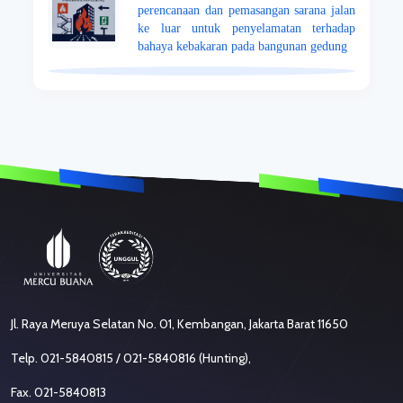
perencanaan dan pemasangan sarana jalan
pemasangan sarana jalan
ke luar untuk penyelamatan terhadap
ke luar untuk
bahaya kebakaran pada bangunan gedung
penyelamatan terhadap
bahaya kebakaran pada
bangunan gedung
Jl. Raya Meruya Selatan No. 01, Kembangan, Jakarta Barat 11650
Telp. 021-5840815 / 021-5840816 (Hunting),
Fax. 021-5840813