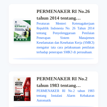
PERMENAKER RI No.26
tahun 2014 tentang
Peraturan Menteri Ketenagakerjaan
Penyelenggaraan Penilaian
Republik Indonesia No. 26 Tahun 2014
Penerapan Sistem
tentang Penyelenggaraan Penilaian
Manajemen Keselamatan
Penerapan Sistem Manajemen
Keselamatan dan Kesehatan Kerja (SMK3)
dan Kesehatan Kerja
mengatur tata cara pelaksanaan penilaian
terhadap penerapan SMK3 di perusahaan.
PERMENAKER RI No.2
tahun 1983 tentang
PERMENAKER RI No.2 tahun 1983
Instalasi Alarm Kebakaran
tentang Instalasi Alarm Kebakaran
Automatik
Automatik