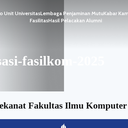
ro Unit Universitas
Lembaga Penjaminan Mutu
Kabar Ka
Fasilitas
Hasil Pelacakan Alumni
sasi-fasilkom-2025
Dekanat Fakultas Ilmu Kompute