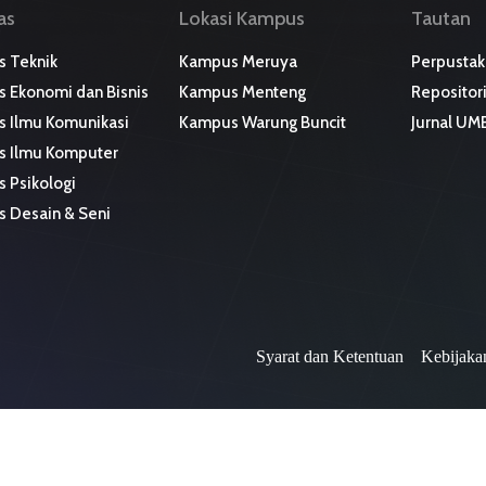
as
Lokasi Kampus
Tautan
s Teknik
Kampus Meruya
Perpustak
s Ekonomi dan Bisnis
Kampus Menteng
Repositori
s Ilmu Komunikasi
Kampus Warung Buncit
Jurnal UM
as Ilmu Komputer
s Psikologi
s Desain & Seni
Syarat dan Ketentuan
Kebijakan