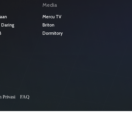
Media
aan
Mercu TV
 Daring
Briton
B
Dormitory
 Privasi
FAQ