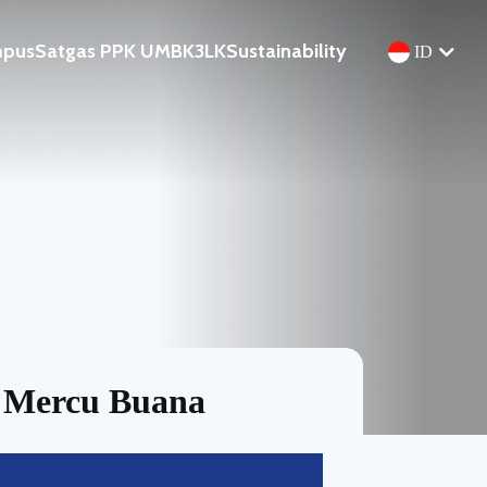
mpus
Satgas PPK UMB
K3LK
Sustainability
ID
r Mercu Buana