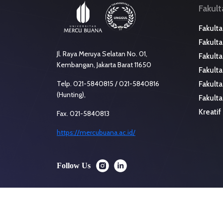
Fakult
Fakulta
Fakulta
Jl. Raya Meruya Selatan No. 01,
Fakulta
Kembangan, Jakarta Barat 11650
Fakult
Telp. 021-5840815 / 021-5840816
Fakulta
(Hunting),
Fakulta
Kreatif
Fax. 021-5840813
https://mercubuana.ac.id/
Follow Us